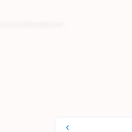
Sool ja Valgus Kog
Ole meie sündmustega kursis