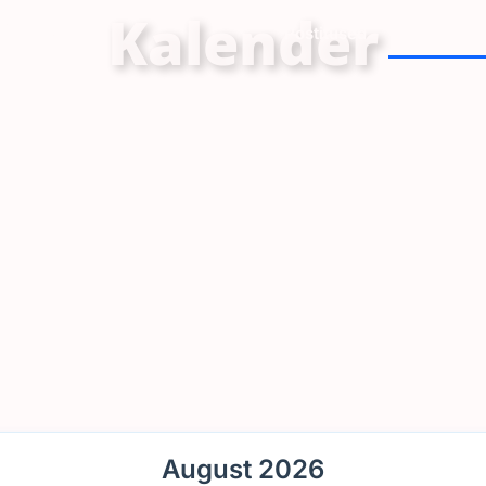
Kalender
udus
Postitused
Kalender
August 2026