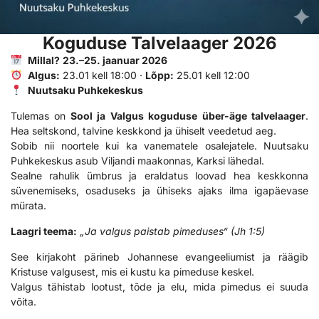
Koguduse Talvelaager 2026
Millal?
23.–25. jaanuar 2026
Algus:
23.01 kell 18:00 ·
Lõpp:
25.01 kell 12:00
Nuutsaku Puhkekeskus
Tulemas on
Sool ja Valgus koguduse über-äge talvelaager
.
Hea seltskond, talvine keskkond ja ühiselt veedetud aeg.
Sobib nii noortele kui ka vanematele osalejatele. Nuutsaku
Puhkekeskus asub Viljandi maakonnas, Karksi lähedal.
Sealne rahulik ümbrus ja eraldatus loovad hea keskkonna
süvenemiseks, osaduseks ja ühiseks ajaks ilma igapäevase
mürata.
Laagri teema:
„Ja valgus paistab pimeduses“ (Jh 1:5)
See kirjakoht pärineb Johannese evangeeliumist ja räägib
Kristuse valgusest, mis ei kustu ka pimeduse keskel.
Valgus tähistab lootust, tõde ja elu, mida pimedus ei suuda
võita.